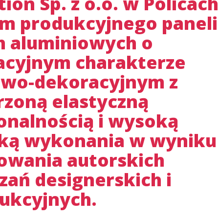
ion Sp. z o.o. w Policach
m produkcyjnego paneli
 aluminiowych o
acyjnym charakterze
owo-dekoracyjnym z
rzoną elastyczną
onalnością i wysoką
yką wykonania w wyniku
owania autorskich
zań designerskich i
ukcyjnych.