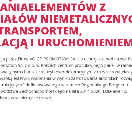
ANIAELEMENTÓW Z
IAŁÓW NIEMETALICZNY
TRANSPORTEM,
LACJĄ I URUCHOMIENIE
zacją przez Firmę VOIGT PROMOTION Sp. z o.o. projektu pod nazwą 
Promotion Sp. z o.o. w Policach centrum produkcyjnego paneli w rama
nowacyjnym charakterze użytkowo-dekoracyjnym z rozszerzoną elast
 wysoką estetyką wykonania w wyniku zastosowania autorskich rozwi
nstrukcyjnych.” dofinansowanego w ramach Regionalnego Programu
wództwa Zachodniopomorskiego na lata 2014-2020, Działanie 1.5
biorstw wspierające rozwój ...