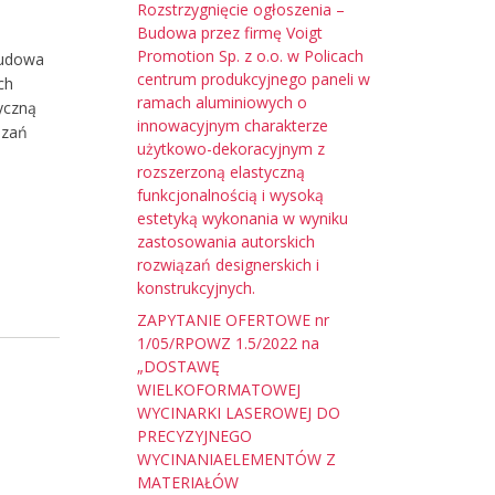
Rozstrzygnięcie ogłoszenia –
Budowa przez firmę Voigt
Promotion Sp. z o.o. w Policach
Budowa
centrum produkcyjnego paneli w
ch
ramach aluminiowych o
yczną
innowacyjnym charakterze
ązań
użytkowo-dekoracyjnym z
rozszerzoną elastyczną
funkcjonalnością i wysoką
estetyką wykonania w wyniku
zastosowania autorskich
rozwiązań designerskich i
konstrukcyjnych.
ZAPYTANIE OFERTOWE nr
1/05/RPOWZ 1.5/2022 na
„DOSTAWĘ
WIELKOFORMATOWEJ
WYCINARKI LASEROWEJ DO
PRECYZYJNEGO
WYCINANIAELEMENTÓW Z
MATERIAŁÓW