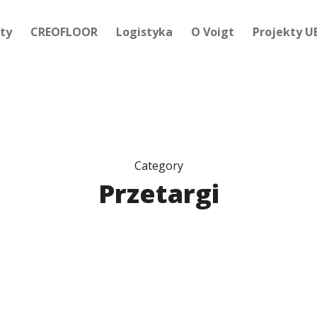
kty
CREOFLOOR
Logistyka
O Voigt
Projekty U
Category
Przetargi