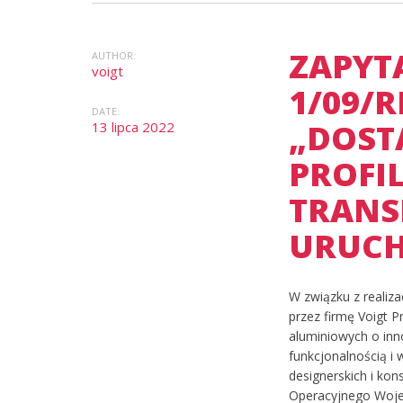
ZAPYT
AUTHOR:
voigt
1/09/R
DATE:
„DOST
13 lipca 2022
PROFI
TRANS
URUCH
W związku z reali
przez firmę Voigt 
aluminiowych o in
funkcjonalnością i
designerskich i ko
Operacyjnego Woje