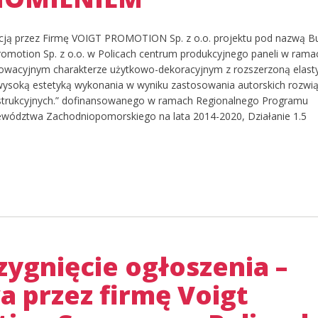
zacją przez Firmę VOIGT PROMOTION Sp. z o.o. projektu pod nazwą 
Promotion Sp. z o.o. w Policach centrum produkcyjnego paneli w rama
nowacyjnym charakterze użytkowo-dekoracyjnym z rozszerzoną elast
 wysoką estetyką wykonania w wyniku zastosowania autorskich rozwi
nstrukcyjnych.” dofinansowanego w ramach Regionalnego Programu
wództwa Zachodniopomorskiego na lata 2014-2020, Działanie 1.5
zygnięcie ogłoszenia –
 przez firmę Voigt