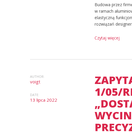
Budowa przez firmę
w ramach aluminio
elastyczną funkcjo
rozwiązań designer
Czytaj więcej
ZAPYT
AUTHOR:
voigt
1/05/R
DATE:
„DOST
13 lipca 2022
WYCIN
PRECY