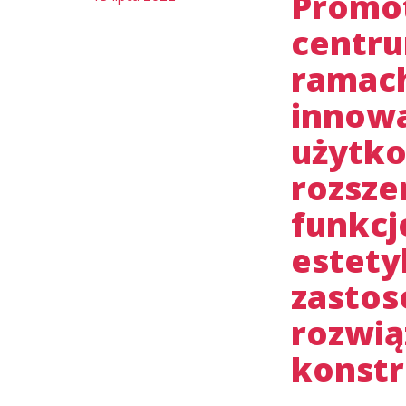
Promot
centru
ramach
innow
użytk
rozsze
funkcj
estet
zastos
rozwią
konstr