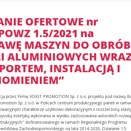
ANIE OFERTOWE nr
POWZ 1.5/2021 na
AWĘ MASZYN DO OBRÓB
LI ALUMINIOWYCH WRA
PORTEM, INSTALACJĄ I
OMIENIEM”
zacją przez Firmę VOIGT PROMOTION Sp. z o.o. projektu pod nazwą 
Promotion Sp. z o.o. w Policach centrum produkcyjnego paneli w rama
nowacyjnym charakterze użytkowo-dekoracyjnym z rozszerzoną elast
 wysoką estetyką wykonania w wyniku zastosowania autorskich rozwi
nstrukcyjnych.” dofinansowanego w ramach Regionalnego Programu
wództwa Zachodniopomorskiego na lata 2014-2020, Działanie 1.5