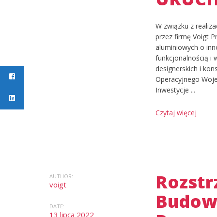
W związku z reali
przez firmę Voigt 
aluminiowych o in
funkcjonalnością i
designerskich i ko
Operacyjnego Woje
Inwestycje ...
Czytaj więcej
Rozstr
AUTHOR:
voigt
Budowa
DATE:
13 lipca 2022