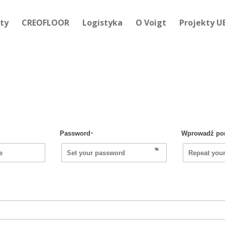
kty
CREOFLOOR
Logistyka
O Voigt
Projekty U
Password
Wprowadź po
*