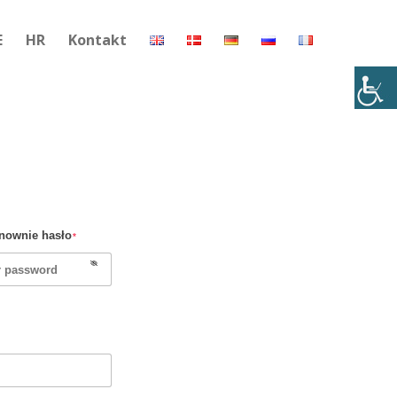
E
HR
Kontakt
nownie hasło
*