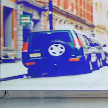
VOIGT
KONTAKT
Europeisk leder i stort
Hovedkvarter
formatutskrift.
Voigt Promotion Sp. z
o.o.