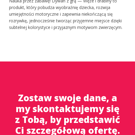
Nauka przez zabawę! Dywan z grą — Węże i drabiny to
produkt, który pobudza wyobraźnię dziecka, rozwija
umiejętności motoryczne i zapewnia niekończącą się
rozrywkę, jednocześnie tworząc przyjemne miejsce dzięki
subtelnej kolorystyce i przyjaznym motywom zwierzęcym.
Zostaw swoje dane, a
my skontaktujemy się
z Tobą, by przedstawić
Ci szczegółową ofertę.