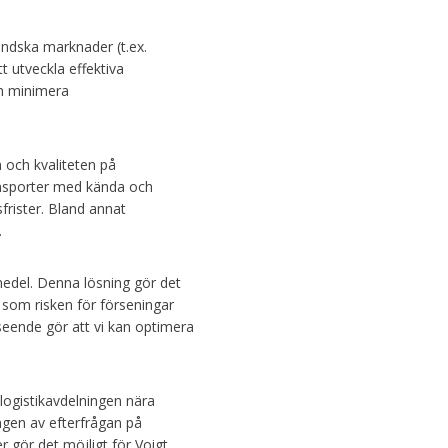
ändska marknader (t.ex.
t utveckla effektiva
ch minimera
 och kvaliteten på
ransporter med kända och
frister. Bland annat
.
medel. Denna lösning gör det
t som risken för förseningar
seende gör att vi kan optimera
logistikavdelningen nära
ngen av efterfrågan på
 gör det möjligt för Voigt