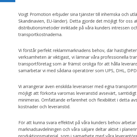
Voigt Promotion erbjuder sina tjänster till inhemska och utl
Skandinavien, EU-länder). Detta gjorde det möjligt för oss at
distributionsmetoder inriktade på våra kunders intressen o
transportkostnaderna.
Vi förstår perfekt reklammarknadens behov, där hastigheten
verksamheten är viktigast, vi lämnar våra professionella t
transportföretag som är främst oroliga för att hålla leverans
samarbetar vi med sådana operatörer som UPS, DHL, DPD
Vi arrangerar även enskilda leveranser med egna transport
möjligt att förkorta varornas leveranstid avsevärt, samtidig
minimeras. Omfattande erfarenhet och flexibilitet i detta av
kostnader och leveranstid.
För att kunna svara effektivt på våra kunders behov arbetar 
marknadsavdelningen och våra säljare deltar aktivt i planeri
produktionsmaterial, som i samarbete med våra leverantörer