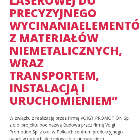
LASEROWEJ DO
PRECYZYJNEGO
WYCINANIAELEMENT
Z MATERIAŁÓW
NIEMETALICZNYCH,
WRAZ
TRANSPORTEM,
INSTALACJĄ I
URUCHOMIENIEM”
W związku z realizacją przez Firmę VOIGT PROMOTION Sp.
z o.o. projektu pod nazwą Budowa przez firmę Voigt
Promotion Sp. z o.o. w Policach centrum produkcyjnego
paneli w ramach aluminiowych o innowacyjnym